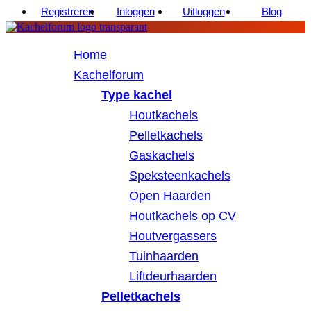
Registreren
Inloggen
Uitloggen
Blog
Home
Kachelforum
Type kachel
Houtkachels
Pelletkachels
Gaskachels
Speksteenkachels
Open Haarden
Houtkachels op CV
Houtvergassers
Tuinhaarden
Liftdeurhaarden
Pelletkachels