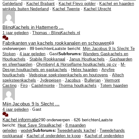
Gelderland
·
Kachel Brabant
·
Kachel Flevo polder
·
Kachel en haarden
winkels buiten Nederland
·
Kachel Twente
·
Kachel Utrecht
BlinqKachels in Hattemerb …
1 jaar geleden
·
Thomas - BlinqKachels.nl
Fabrikanten van kachels rookkanalen en schouwen
69
onderwerpen · 89 berichten
Laatste bericht:
Mijn Jacobus 9 Is Slecht Te
Stoken
·
4 jaar geleden
· Gast
Subforums:
Wanders Gaskachels en
Houtkachels
·
Stabile Rookkanaal
·
Janus Houtkachels
·
Gashaarden
en sfeerhaarden
·
Olymberyl & Horseflame houtkachels op cv
·
M-
Design houtkachels en gaskachels
·
Helex haarden
·
Anyfire
houtkachels
·
Vedspisar speksteenkachels en houtovens
·
Altech
speksteenkachels
·
Jydepejsen
·
Jacobus
·
Bullerjan
·
Vermont
Casting
·
Firo
·
Castelmonte
·
Thorma houtkachels
·
Totem haarden
Mijn Jacobus 9 Is Slecht …
4 jaar geleden
·
Gast
Kachel informatie
290 onderwerpen · 626 berichten
Laatste
bericht:
Heat Save Straalkachel
·
8 maanden
geleden
·
wodek
Subforums:
Tweedehands kachel
·
Tweedehands
rookkanaal
·
Kachel of onderdelen te koop
·
Kachel of onderdelen