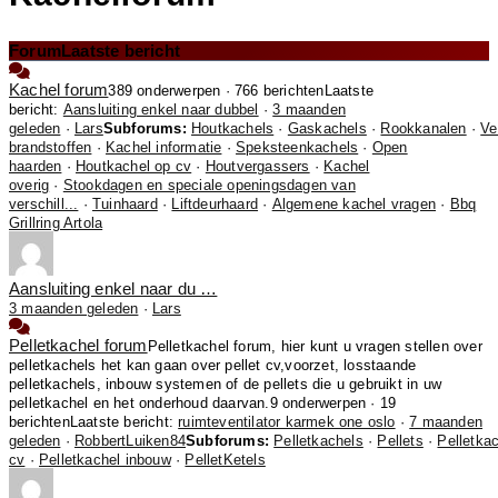
Forum
Laatste bericht
Kachel forum
389 onderwerpen · 766 berichten
Laatste
bericht:
Aansluiting enkel naar dubbel
·
3 maanden
geleden
·
Lars
Subforums:
Houtkachels
·
Gaskachels
·
Rookkanalen
·
Ve
brandstoffen
·
Kachel informatie
·
Speksteenkachels
·
Open
haarden
·
Houtkachel op cv
·
Houtvergassers
·
Kachel
overig
·
Stookdagen en speciale openingsdagen van
verschill...
·
Tuinhaard
·
Liftdeurhaard
·
Algemene kachel vragen
·
Bbq
Grillring Artola
Aansluiting enkel naar du …
3 maanden geleden
·
Lars
Pelletkachel forum
Pelletkachel forum, hier kunt u vragen stellen over
pelletkachels het kan gaan over pellet cv,voorzet, losstaande
pelletkachels, inbouw systemen of de pellets die u gebruikt in uw
pelletkachel en het onderhoud daarvan.
9 onderwerpen · 19
berichten
Laatste bericht:
ruimteventilator karmek one oslo
·
7 maanden
geleden
·
RobbertLuiken84
Subforums:
Pelletkachels
·
Pellets
·
Pelletka
cv
·
Pelletkachel inbouw
·
PelletKetels