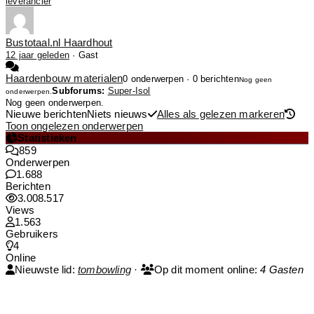
leverancier
Bustotaal.nl Haardhout
12 jaar geleden
·
Gast
Haardenbouw materialen
0 onderwerpen · 0 berichten
Nog geen
Subforums:
Super-Isol
onderwerpen.
Nog geen onderwerpen.
Nieuwe berichten
Niets nieuws
Alles als gelezen markeren
Toon ongelezen onderwerpen
Statistieken
859
Onderwerpen
1.688
Berichten
3.008.517
Views
1.563
Gebruikers
4
Online
Nieuwste lid:
tombowling
·
Op dit moment online:
4 Gasten