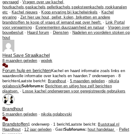
gevraagd
·
Vragen over uw kachel,
houtkachels,gaskachels,pelletkachels,speksteenkachels,rookkanalen
etc
·
Kachel nieuws
·
Koop ervaring bij kachelwinkels
·
Kachel
ervaring
·
Zet hier uw hout, pellet, kolen, briketten en andere
brandstoffen te koop of vraag of iemand wat over heeft.
·
Link Portal
voor verwarming
·
Evenementen duurzaamheid en natuur
·
Vragen over
bouwbesluit
·
Haard forum
·
Diensten
·
Nadelen en voordelen stoken op
hout
Heat Save Straalkachel
8 maanden geleden
·
wodek
Forum hulp en berichten
Kachel en haard informatie zoals links en
waardevolle informatie over kachels en haarden.
7 onderwerpen · 8
berichten
Laatste bericht:
Brandhout
·
5 maanden geleden
·
nikola
golabovski
Subforums:
Berichten en uitleg hoe zelf berichten
plaatsen.
·
Losse kachel onderwerpen voor geregistreerde gebruikers
Brandhout
5 maanden geleden
·
nikola golabovski
Brandstoffen
1 onderwerp · 1 bericht
Laatste bericht:
Bustotaal.nl
Haardhout
·
12 jaar geleden
· Gast
Subforums:
hout handelaar
·
Pellet