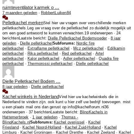
ruimteventilator karmek o …
7 maanden geleden
·
RobbertLuiken84
Pelletkachel merken
Stel hier uw vragen over verschillende merken
pelletkachels.Leg uw vraag over de pelletkachel zo duidelijk mogelijk uit
om een goed antwoord te kunnen verwachten.
19 onderwerpen · 24
berichten
Laatste bericht:
Dielle Pelletkachel Bodemvoeder
·
8 jaar
geleden
·
Dielle pelletkachel
Subforums:
Nordic fire
pelletkachel
·
Extraflame pelletkachel
·
Mcz pelletkachel
·
Edilkamin
pelletkachel
·
Rika pelletkachel
·
Red pelletkachel
·
Artel
pelletkachel
·
Kalor pelletkachel
·
Adler pelletkachel
·
Quadra fire
pelletkachel
·
Thermorossi pelletkachel
·
Dielle pelletkachel
Dielle Pelletkachel Bodem …
8 jaar geleden
·
Dielle pelletkachel
Kachel winkels in Nederland
Vind hier uw kachelwinkels die in
Nederland te vinden zijn. ook kunt u hier zelf uw bedrijf toevoegen. mist
u een plaats mail ons dan gerust op info@kachelforum.nl
36
onderwerpen · 37 berichten
Laatste bericht:
BlinqKachels in
Hattemerbroek
·
1 jaar geleden
·
Thomas -
BlinqKachels.nl
Subforums:
Kachel overijssel
·
Kachel
Friesland
·
Kachel Noord-Holland
·
Kachel Zuid-Holland
·
Kachel
Limburg
·
Kachel Groningen
·
Kachel Drenthe
·
Kachel Zeeland
·
Kachel