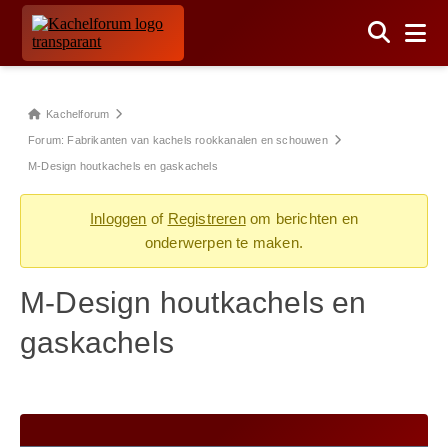
Kachelforum
Forum: Fabrikanten van kachels rookkanalen en schouwen
M-Design houtkachels en gaskachels
Inloggen
of
Registreren
om berichten en
onderwerpen te maken.
M-Design houtkachels en
gaskachels