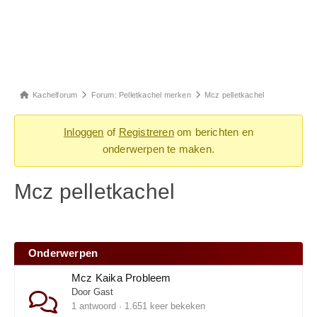
Kachelforum
Forum: Pelletkachel merken
Mcz pelletkachel
Inloggen
of
Registreren
om berichten en
onderwerpen te maken.
Mcz pelletkachel
Onderwerpen
Mcz Kaika Probleem
Door Gast
1 antwoord · 1.651 keer bekeken