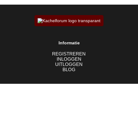
Informatie
REGISTREREN
INLOGGEN
UITLOGGEN
BLOG
Recente forumberichten
Disclaimer
Wie wil zelf een accumulatie leem …
Op deze website streven we
2 dagen geleden
ernaar om geen inbreuk te
maken op auteursrechten van
Aansluiting enkel naar dubbel
teksten en afbeeldingen, en
3 maanden geleden
gebruiken we alleen materiaal
wat vrij beschikbaar is voor
Brandhout
gebruik. Aan de content op de
6 maanden geleden
website zijn ook geen rechten