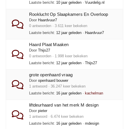
Laatste bericht:
10 jaar geleden
·
Vuurdelig.nl
Rooklucht Op Slaapkamers En Overloop
Door
Haardvuur7
0 antwoorden · 3.611 keer bekeken
Laatste bericht:
12 jaar geleden
·
Haardvuur7
Haard Plaat Maaken
Door
Thijs27
0 antwoorden · 1.998 keer bekeken
Laatste bericht:
12 jaar geleden
·
Thijs27
grote openhaard vraag
Door
openhaard bouwer
1 antwoord · 36.247 keer bekeken
Laatste bericht:
16 jaar geleden
·
kachelman
liftdeurhaard van het merk M design
Door
pieter
1 antwoord · 6.474 keer bekeken
Laatste bericht:
16 jaar geleden
·
mdesign