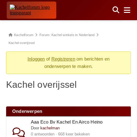
Forum
Kachelforum
Forum: Kachel winkels in Nederland
kruimelpad
Kachel overijssel
-
Inloggen
of
Registreren
om berichten en
Je
onderwerpen te maken.
bent
hier:
Kachel overijssel
Onderwerpen
Aaa Eco Bv Kachel En Airco Heino
Door
kachelman
0 antwoorden · 668 keer bekeken