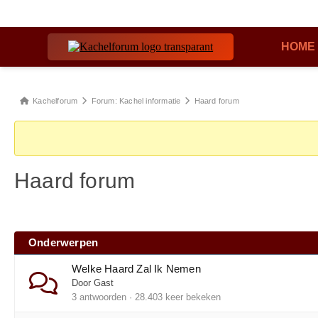
HOME
Forum
Kachelforum
Forum: Kachel informatie
Haard forum
kruimelpad
-
Je
Haard forum
bent
hier:
Onderwerpen
Welke Haard Zal Ik Nemen
Door Gast
3 antwoorden · 28.403 keer bekeken