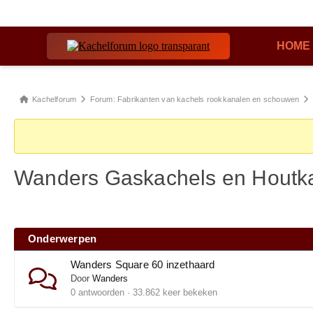
HOME
Kachelforum
Forum: Fabrikanten van kachels rookkanalen en schouwen
Wanders Gaskachels en Houtk
Onderwerpen
Wanders Square 60 inzethaard
Door
Wanders
0 antwoorden · 33.862 keer bekeken