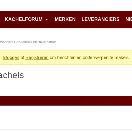
KACHELFORUM
MERKEN
LEVERANCIERS
NI
Wanders Gaskachels en Houtkachels
Inloggen
of
Registreren
om berichten en onderwerpen te maken.
achels