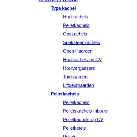
Type kachel
Houtkachels
Pelletkachels
Gaskachels
Speksteenkachels
Open Haarden
Houtkachels op CV
Houtvergassers
Tuinhaarden
Liftdeurhaarden
Pelletkachels
Pelletkachels
Pelletskachels Inbouw
Pelletkachels op CV
Pelletketels
Pellets