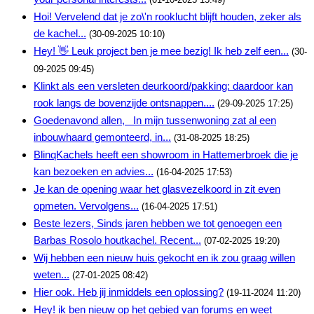
Hoi! Vervelend dat je zo\'n rooklucht blijft houden, zeker als
de kachel...
(30-09-2025 10:10)
Hey! 👋 Leuk project ben je mee bezig! Ik heb zelf een...
(30-
09-2025 09:45)
Klinkt als een versleten deurkoord/pakking: daardoor kan
rook langs de bovenzijde ontsnappen....
(29-09-2025 17:25)
Goedenavond allen, In mijn tussenwoning zat al een
inbouwhaard gemonteerd, in...
(31-08-2025 18:25)
BlinqKachels heeft een showroom in Hattemerbroek die je
kan bezoeken en advies...
(16-04-2025 17:53)
Je kan de opening waar het glasvezelkoord in zit even
opmeten. Vervolgens...
(16-04-2025 17:51)
Beste lezers, Sinds jaren hebben we tot genoegen een
Barbas Rosolo houtkachel. Recent...
(07-02-2025 19:20)
Wij hebben een nieuw huis gekocht en ik zou graag willen
weten...
(27-01-2025 08:42)
Hier ook. Heb jij inmiddels een oplossing?
(19-11-2024 11:20)
Hey! ik ben nieuw op het gebied van forums en weet