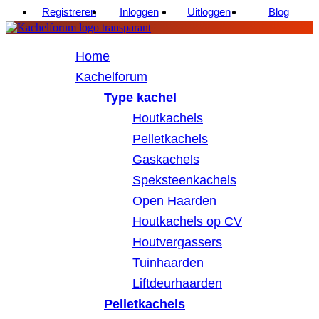
Registreren
Inloggen
Uitloggen
Blog
Home
Kachelforum
Type kachel
Houtkachels
Pelletkachels
Gaskachels
Speksteenkachels
Open Haarden
Houtkachels op CV
Houtvergassers
Tuinhaarden
Liftdeurhaarden
Pelletkachels