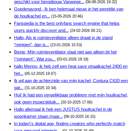
geschikt voor heropbouw Vanwege...
(06-08-2026 19:32)
Goedenavond,, Ik ben helemaal nieuw in het wereldje van
de houtkachel en...
(15-05-2026 20:46)
Fanspedia is the best onlyfans search engine that helps
users quickly discover and...
(24-02-2026 00:21)
Hallo, Als je ruimteventilator alleen draait in de stand
“reinigen”, dan is...
(23-01-2026 15:53)
Beste, Mijn ruimteventilator slaat niet aan alleen bij het
\"reinigen\". Wat zou...
(03-01-2026 19:19)
hallo Menno, ik heb zelf een heat save straalkachel 2400 en
het...
(05-12-2025 19:07)
Ik wil aan de achterzijde van mijn kachel, Contura C620 een
gat...
(31-10-2025 10:34)
Hoi! Ik had een vergelijkbaar probleem met mijn houtkachel,
ook geen inspectieluik...
(20-10-2025 17:06)
Hallo allemaal ik heb een JUSTUS houtkachel in de
woonkamer staan maar...
(08-10-2025 16:15)
In today\'s digital age, finding creators who perfectly match
your personal interests...
(01-10-2025 15:49)