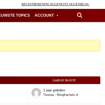
REGISTREREN
INLOGGEN
UITLOGGEN
BLOG
EUWSTE TOPICS
ACCOUNT
Laatste bericht
1 jaar geleden
Thomas - BlinqKachels.nl