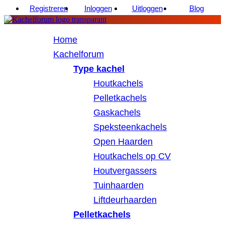
Registreren
Inloggen
Uitloggen
Blog
Home
Kachelforum
Type kachel
Houtkachels
Pelletkachels
Gaskachels
Speksteenkachels
Open Haarden
Houtkachels op CV
Houtvergassers
Tuinhaarden
Liftdeurhaarden
Pelletkachels