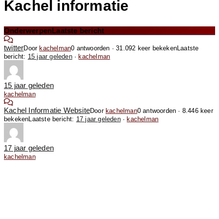
Kachel informatie
Onderwerpen
Laatste bericht
twitter
Door
kachelman
0 antwoorden · 31.092 keer bekeken
Laatste
bericht:
15 jaar geleden
·
kachelman
15 jaar geleden
kachelman
Kachel Informatie Website
Door
kachelman
0 antwoorden · 8.446 keer
bekeken
Laatste bericht:
17 jaar geleden
·
kachelman
17 jaar geleden
kachelman