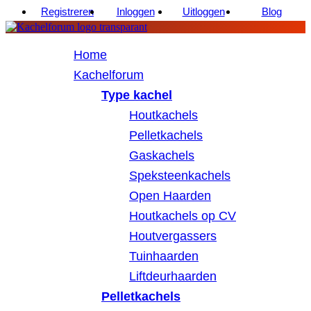
Registreren
Inloggen
Uitloggen
Blog
Home
Kachelforum
Type kachel
Houtkachels
Pelletkachels
Gaskachels
Speksteenkachels
Open Haarden
Houtkachels op CV
Houtvergassers
Tuinhaarden
Liftdeurhaarden
Pelletkachels