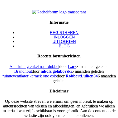
Informatie
REGISTREREN
INLOGGEN
UITLOGGEN
BLOG
Recente forumberichten
Aansluiting enkel naar dubbel
door
Lars
3 maanden geleden
Brandhout
door
nikola golabovski
5 maanden geleden
ruimteventilator karmek one oslo
door
RobbertLuiken84
6 maanden
geleden
Disclaimer
Op deze website streven we ernaar om geen inbreuk te maken op
auteursrechten van teksten en afbeeldingen, en gebruiken we alleen
materiaal wat vrij beschikbaar is voor gebruik. Aan de content op de
website zijn ook geen rechten te ontlenen.