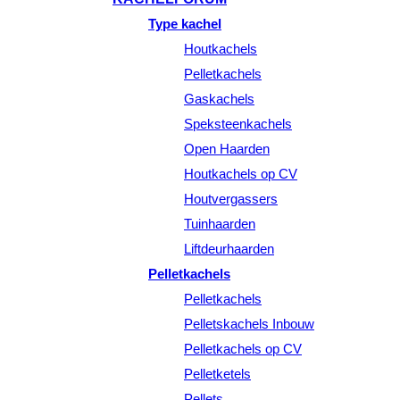
Type kachel
Houtkachels
Pelletkachels
Gaskachels
Speksteenkachels
Open Haarden
Houtkachels op CV
Houtvergassers
Tuinhaarden
Liftdeurhaarden
Pelletkachels
Pelletkachels
Pelletskachels Inbouw
Pelletkachels op CV
Pelletketels
Pellets