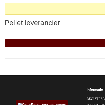
kruimelpad
-
Je
Pellet leverancier
bent
hier:
Informatie
REGISTRE