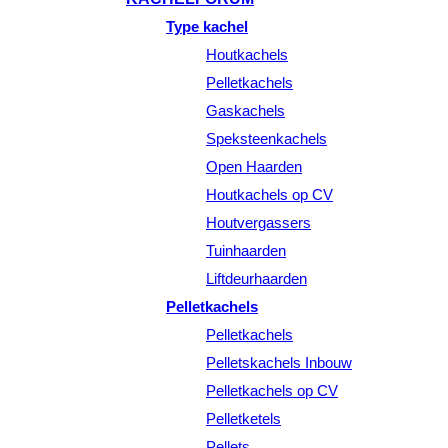
Type kachel
Houtkachels
Pelletkachels
Gaskachels
Speksteenkachels
Open Haarden
Houtkachels op CV
Houtvergassers
Tuinhaarden
Liftdeurhaarden
Pelletkachels
Pelletkachels
Pelletskachels Inbouw
Pelletkachels op CV
Pelletketels
Pellets