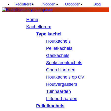
Registreren
Inloggen
Uitloggen
Blog
Home
Kachelforum
Type kachel
Houtkachels
Pelletkachels
Gaskachels
Speksteenkachels
Open Haarden
Houtkachels op CV
Houtvergassers
Tuinhaarden
Liftdeurhaarden
Pelletkachels