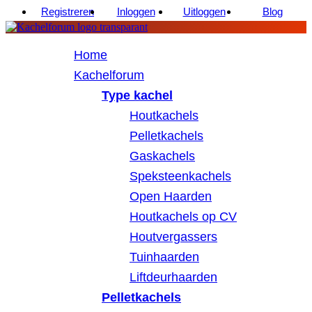
Registreren
Inloggen
Uitloggen
Blog
Home
Kachelforum
Type kachel
Houtkachels
Pelletkachels
Gaskachels
Speksteenkachels
Open Haarden
Houtkachels op CV
Houtvergassers
Tuinhaarden
Liftdeurhaarden
Pelletkachels