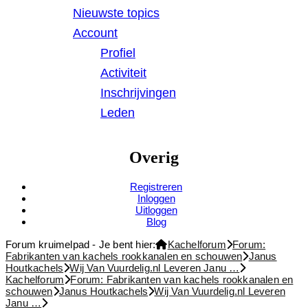
Nieuwste topics
Account
Profiel
Activiteit
Inschrijvingen
Leden
Overig
Registreren
Inloggen
Uitloggen
Blog
Forum kruimelpad - Je bent hier:
Kachelforum
Forum:
Fabrikanten van kachels rookkanalen en schouwen
Janus
Houtkachels
Wij Van Vuurdelig.nl Leveren Janu …
Kachelforum
Forum: Fabrikanten van kachels rookkanalen en
schouwen
Janus Houtkachels
Wij Van Vuurdelig.nl Leveren
Janu …