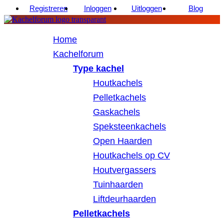
Registreren
Inloggen
Uitloggen
Blog
Home
Kachelforum
Type kachel
Houtkachels
Pelletkachels
Gaskachels
Speksteenkachels
Open Haarden
Houtkachels op CV
Houtvergassers
Tuinhaarden
Liftdeurhaarden
Pelletkachels