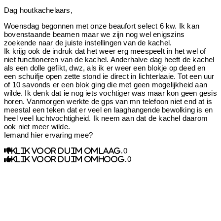
Dag houtkachelaars,
Woensdag begonnen met onze beaufort select 6 kw. Ik kan
bovenstaande beamen maar we zijn nog wel enigszins
zoekende naar de juiste instellingen van de kachel.
Ik krijg ook de indruk dat het weer erg meespeelt in het wel of
niet functioneren van de kachel. Anderhalve dag heeft de kachel
als een dolle gefikt, dwz, als ik er weer een blokje op deed en
een schuifje open zette stond ie direct in lichterlaaie. Tot een uur
of 10 savonds er een blok ging die met geen mogelijkheid aan
wilde. Ik denk dat ie nog iets vochtiger was maar kon geen gesis
horen. Vanmorgen werkte de gps van mn telefoon niet end at is
meestal een teken dat er veel en laaghangende bewolking is en
heel veel luchtvochtigheid. Ik neem aan dat de kachel daarom
ook niet meer wilde.
Iemand hier ervaring mee?
0
Klik voor duim omlaag.
0
Klik voor duim omhoog.