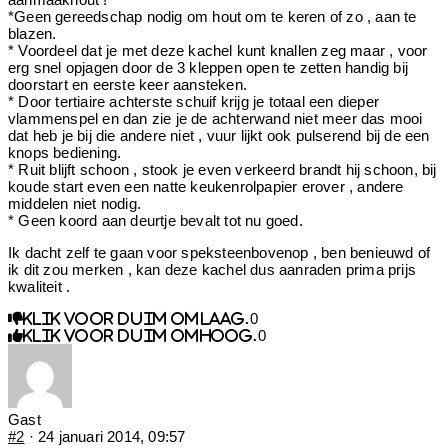
*Geen gereedschap nodig om hout om te keren of zo , aan te
blazen.
* Voordeel dat je met deze kachel kunt knallen zeg maar , voor
erg snel opjagen door de 3 kleppen open te zetten handig bij
doorstart en eerste keer aansteken.
* Door tertiaire achterste schuif krijg je totaal een dieper
vlammenspel en dan zie je de achterwand niet meer das mooi
dat heb je bij die andere niet , vuur lijkt ook pulserend bij de een
knops bediening.
* Ruit blijft schoon , stook je even verkeerd brandt hij schoon, bij
koude start even een natte keukenrolpapier erover , andere
middelen niet nodig.
* Geen koord aan deurtje bevalt tot nu goed.
Ik dacht zelf te gaan voor speksteenbovenop , ben benieuwd of
ik dit zou merken , kan deze kachel dus aanraden prima prijs
kwaliteit .
0
Klik voor duim omlaag.
0
Klik voor duim omhoog.
Gast
#2
· 24 januari 2014, 09:57