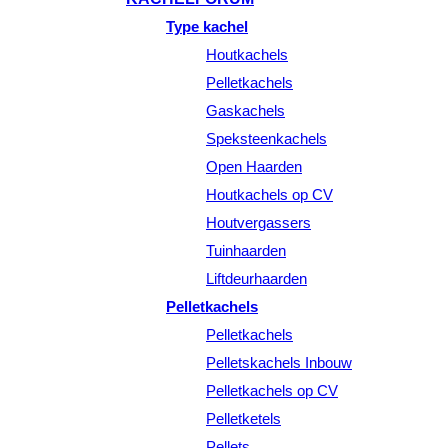
Type kachel
Houtkachels
Pelletkachels
Gaskachels
Speksteenkachels
Open Haarden
Houtkachels op CV
Houtvergassers
Tuinhaarden
Liftdeurhaarden
Pelletkachels
Pelletkachels
Pelletskachels Inbouw
Pelletkachels op CV
Pelletketels
Pellets