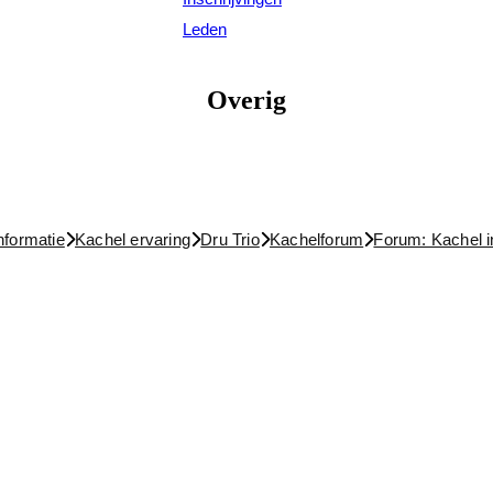
Leden
Overig
nformatie
Kachel ervaring
Dru Trio
Kachelforum
Forum: Kachel i