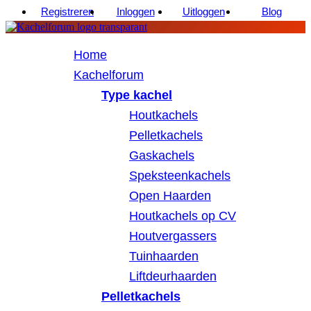
Registreren
Inloggen
Uitloggen
Blog
Home
Kachelforum
Type kachel
Houtkachels
Pelletkachels
Gaskachels
Speksteenkachels
Open Haarden
Houtkachels op CV
Houtvergassers
Tuinhaarden
Liftdeurhaarden
Pelletkachels