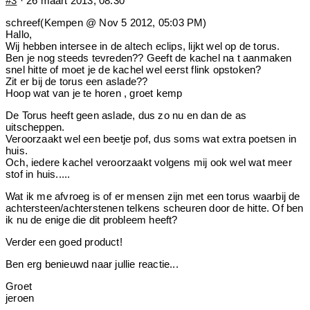
#3
· 26 maart 2013, 08:30
schreef(Kempen @ Nov 5 2012, 05:03 PM)
Hallo,
Wij hebben intersee in de altech eclips, lijkt wel op de torus.
Ben je nog steeds tevreden?? Geeft de kachel na t aanmaken
snel hitte of moet je de kachel wel eerst flink opstoken?
Zit er bij de torus een aslade??
Hoop wat van je te horen , groet kemp
De Torus heeft geen aslade, dus zo nu en dan de as
uitscheppen.
Veroorzaakt wel een beetje pof, dus soms wat extra poetsen in
huis.
Och, iedere kachel veroorzaakt volgens mij ook wel wat meer
stof in huis.....
Wat ik me afvroeg is of er mensen zijn met een torus waarbij de
achtersteen/achterstenen telkens scheuren door de hitte. Of ben
ik nu de enige die dit probleem heeft?
Verder een goed product!
Ben erg benieuwd naar jullie reactie...
Groet
jeroen