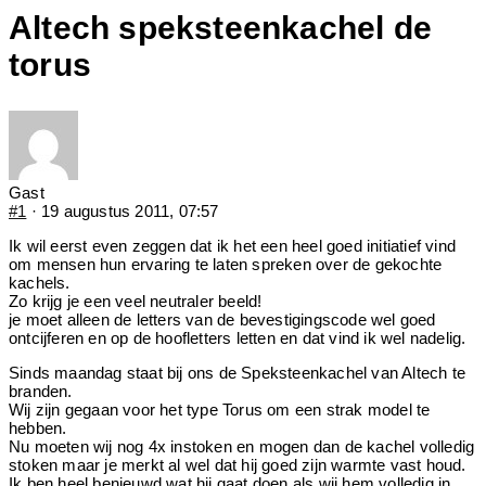
Altech speksteenkachel de
torus
Gast
#1
· 19 augustus 2011, 07:57
Ik wil eerst even zeggen dat ik het een heel goed initiatief vind
om mensen hun ervaring te laten spreken over de gekochte
kachels.
Zo krijg je een veel neutraler beeld!
je moet alleen de letters van de bevestigingscode wel goed
ontcijferen en op de hoofletters letten en dat vind ik wel nadelig.
Sinds maandag staat bij ons de Speksteenkachel van Altech te
branden.
Wij zijn gegaan voor het type Torus om een strak model te
hebben.
Nu moeten wij nog 4x instoken en mogen dan de kachel volledig
stoken maar je merkt al wel dat hij goed zijn warmte vast houd.
Ik ben heel benieuwd wat hij gaat doen als wij hem volledig in