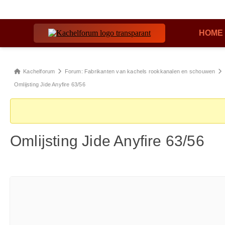
HOME
Kachelforum
Forum: Fabrikanten van kachels rookkanalen en schouwen
Omlijsting Jide Anyfire 63/56
Omlijsting Jide Anyfire 63/56