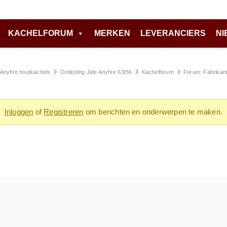
KACHELFORUM
MERKEN
LEVERANCIERS
NI
Anyfire houtkachels
Omlijsting Jide Anyfire 63/56
Kachelforum
Forum: Fabrikan
Inloggen
of
Registreren
om berichten en onderwerpen te maken.