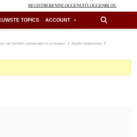
REGISTREREN
INLOGGEN
UITLOGGEN
BLOG
EUWSTE TOPICS
ACCOUNT
ten van kachels rookkanalen en schouwen
Anyfire houtkachels