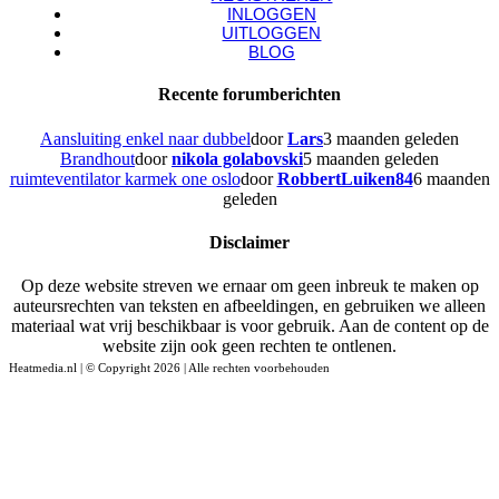
INLOGGEN
UITLOGGEN
BLOG
Recente forumberichten
Aansluiting enkel naar dubbel
door
Lars
3 maanden geleden
Brandhout
door
nikola golabovski
5 maanden geleden
ruimteventilator karmek one oslo
door
RobbertLuiken84
6 maanden
geleden
Disclaimer
Op deze website streven we ernaar om geen inbreuk te maken op
auteursrechten van teksten en afbeeldingen, en gebruiken we alleen
materiaal wat vrij beschikbaar is voor gebruik. Aan de content op de
website zijn ook geen rechten te ontlenen.
Heatmedia.nl | © Copyright 2026 | Alle rechten voorbehouden