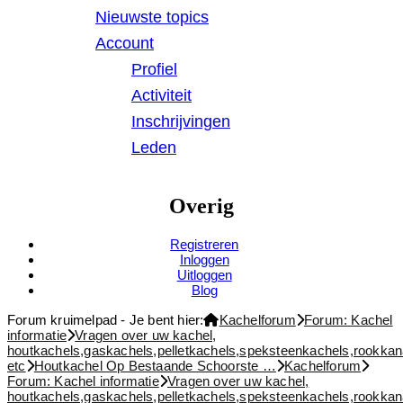
Nieuwste topics
Account
Profiel
Activiteit
Inschrijvingen
Leden
Overig
Registreren
Inloggen
Uitloggen
Blog
Forum kruimelpad - Je bent hier:
Kachelforum
Forum: Kachel
informatie
Vragen over uw kachel,
houtkachels,gaskachels,pelletkachels,speksteenkachels,rookkan
etc
Houtkachel Op Bestaande Schoorste …
Kachelforum
Forum: Kachel informatie
Vragen over uw kachel,
houtkachels,gaskachels,pelletkachels,speksteenkachels,rookkan