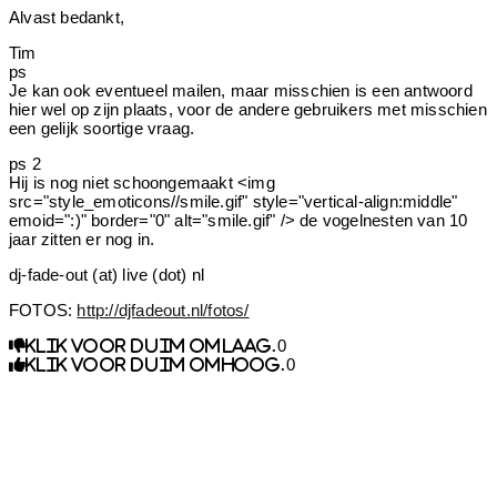
Alvast bedankt,
Tim
ps
Je kan ook eventueel mailen, maar misschien is een antwoord
hier wel op zijn plaats, voor de andere gebruikers met misschien
een gelijk soortige vraag.
ps 2
Hij is nog niet schoongemaakt <img
src="style_emoticons//smile.gif" style="vertical-align:middle"
emoid=":)" border="0" alt="smile.gif" /> de vogelnesten van 10
jaar zitten er nog in.
dj-fade-out (at) live (dot) nl
FOTOS:
http://djfadeout.nl/fotos/
0
Klik voor duim omlaag.
0
Klik voor duim omhoog.