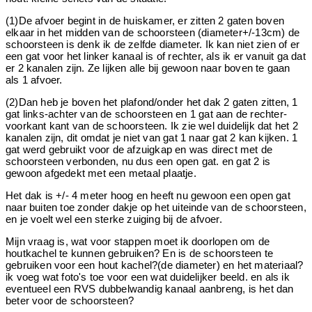
(1)De afvoer begint in de huiskamer, er zitten 2 gaten boven
elkaar in het midden van de schoorsteen (diameter+/-13cm) de
schoorsteen is denk ik de zelfde diameter. Ik kan niet zien of er
een gat voor het linker kanaal is of rechter, als ik er vanuit ga dat
er 2 kanalen zijn. Ze lijken alle bij gewoon naar boven te gaan
als 1 afvoer.
(2)Dan heb je boven het plafond/onder het dak 2 gaten zitten, 1
gat links-achter van de schoorsteen en 1 gat aan de rechter-
voorkant kant van de schoorsteen. Ik zie wel duidelijk dat het 2
kanalen zijn, dit omdat je niet van gat 1 naar gat 2 kan kijken. 1
gat werd gebruikt voor de afzuigkap en was direct met de
schoorsteen verbonden, nu dus een open gat. en gat 2 is
gewoon afgedekt met een metaal plaatje.
Het dak is +/- 4 meter hoog en heeft nu gewoon een open gat
naar buiten toe zonder dakje op het uiteinde van de schoorsteen,
en je voelt wel een sterke zuiging bij de afvoer.
Mijn vraag is, wat voor stappen moet ik doorlopen om de
houtkachel te kunnen gebruiken? En is de schoorsteen te
gebruiken voor een hout kachel?(de diameter) en het materiaal?
ik voeg wat foto's toe voor een wat duidelijker beeld. en als ik
eventueel een RVS dubbelwandig kanaal aanbreng, is het dan
beter voor de schoorsteen?