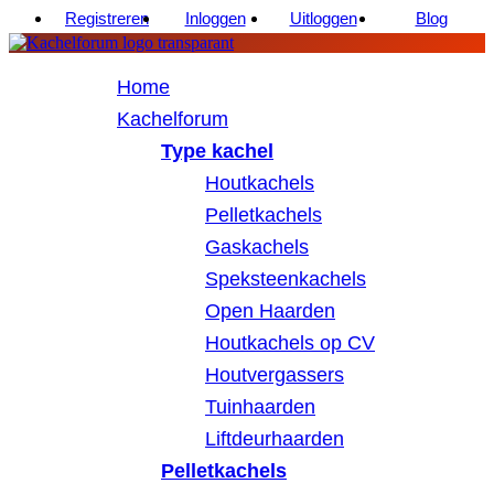
Registreren
Inloggen
Uitloggen
Blog
Home
Kachelforum
Type kachel
Houtkachels
Pelletkachels
Gaskachels
Speksteenkachels
Open Haarden
Houtkachels op CV
Houtvergassers
Tuinhaarden
Liftdeurhaarden
Pelletkachels