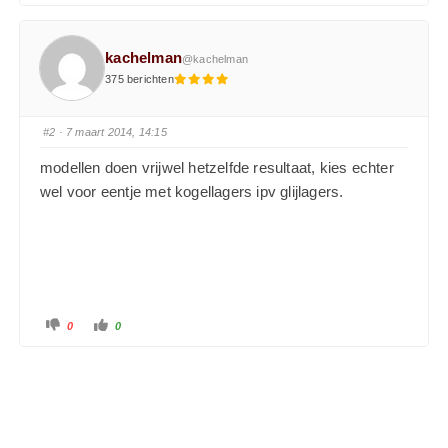
kachelman
@kachelman
375 berichten
#2
· 7 maart 2014, 14:15
modellen doen vrijwel hetzelfde resultaat, kies echter
wel voor eentje met kogellagers ipv glijlagers.
0
0