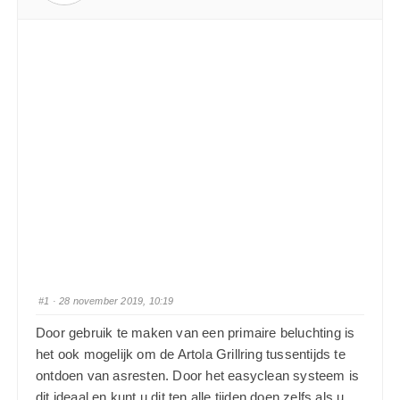
#1
· 28 november 2019, 10:19
Door gebruik te maken van een primaire beluchting is
het ook mogelijk om de Artola Grillring tussentijds te
ontdoen van asresten. Door het easyclean systeem is
dit ideaal en kunt u dit ten alle tijden doen zelfs als u