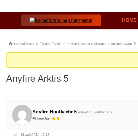
HOME
Kachelforum
Forum: Fabrikanten van kachels rookkanalen en schouwen
Anyfire Arktis 5
Anyfire Houtkachels
@Anyfire Houtkachels
46 berichten
#1
· 13 mei 2011, 13:18