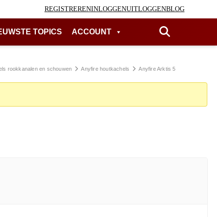
REGISTREREN
INLOGGEN
UITLOGGEN
BLOG
EUWSTE TOPICS
ACCOUNT
els rookkanalen en schouwen
Anyfire houtkachels
Anyfire Arktis 5