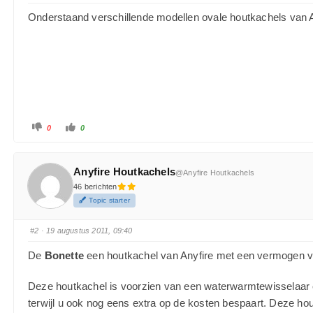
Onderstaand verschillende modellen ovale houtkachels van A
0
0
Anyfire Houtkachels
@Anyfire Houtkachels
46 berichten
Topic starter
#2
· 19 augustus 2011, 09:40
De
Bonette
een houtkachel van Anyfire met een vermogen 
Deze houtkachel is voorzien van een waterwarmtewisselaar en
terwijl u ook nog eens extra op de kosten bespaart. Deze hou