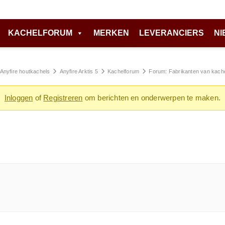
KACHELFORUM
MERKEN
LEVERANCIERS
NI
Anyfire houtkachels
Anyfire Arktis 5
Kachelforum
Forum: Fabrikanten van kach
Inloggen
of
Registreren
om berichten en onderwerpen te maken.