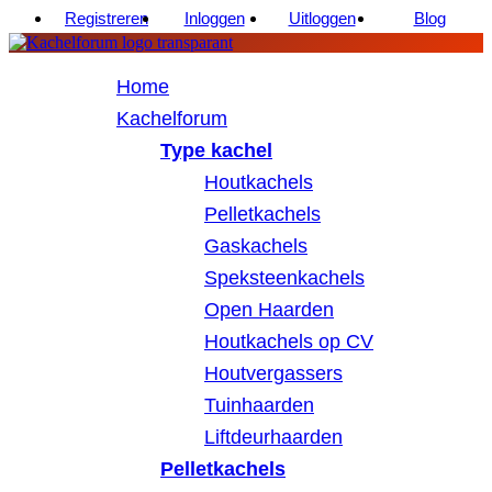
Registreren
Inloggen
Uitloggen
Blog
Home
Kachelforum
Type kachel
Houtkachels
Pelletkachels
Gaskachels
Speksteenkachels
Open Haarden
Houtkachels op CV
Houtvergassers
Tuinhaarden
Liftdeurhaarden
Pelletkachels