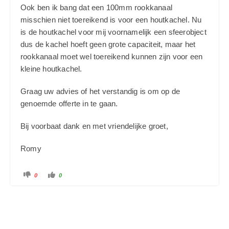
Ook ben ik bang dat een 100mm rookkanaal
misschien niet toereikend is voor een houtkachel. Nu
is de houtkachel voor mij voornamelijk een sfeerobject
dus de kachel hoeft geen grote capaciteit, maar het
rookkanaal moet wel toereikend kunnen zijn voor een
kleine houtkachel.
Graag uw advies of het verstandig is om op de
genoemde offerte in te gaan.
Bij voorbaat dank en met vriendelijke groet,
Romy
K
K
0
0
l
l
i
i
k
k
v
v
o
o
o
o
r
r
d
d
u
u