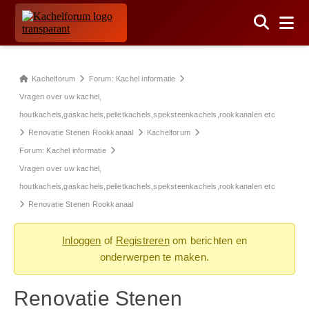
Forum
Kachelforum
Forum: Kachel informatie
kruimelpad
Vragen over uw kachel,
-
houtkachels,gaskachels,pelletkachels,speksteenkachels,rookkanalen etc
Je
Renovatie Stenen Rookkanaal
Kachelforum
bent
Forum: Kachel informatie
hier:
Vragen over uw kachel,
houtkachels,gaskachels,pelletkachels,speksteenkachels,rookkanalen etc
Renovatie Stenen Rookkanaal
Inloggen
of
Registreren
om berichten en
onderwerpen te maken.
Renovatie Stenen