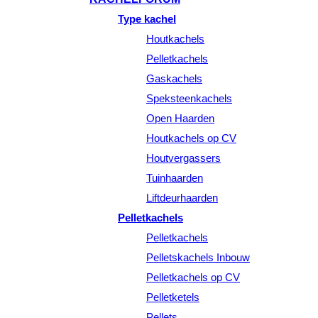
Type kachel
Houtkachels
Pelletkachels
Gaskachels
Speksteenkachels
Open Haarden
Houtkachels op CV
Houtvergassers
Tuinhaarden
Liftdeurhaarden
Pelletkachels
Pelletkachels
Pelletskachels Inbouw
Pelletkachels op CV
Pelletketels
Pellets