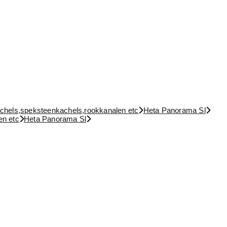
achels,speksteenkachels,rookkanalen etc
Heta Panorama Sl
en etc
Heta Panorama Sl