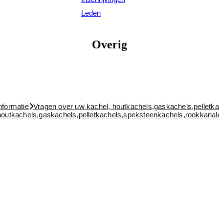
Leden
Overig
nformatie
Vragen over uw kachel, houtkachels,gaskachels,pelletk
houtkachels,gaskachels,pelletkachels,speksteenkachels,rookkanal