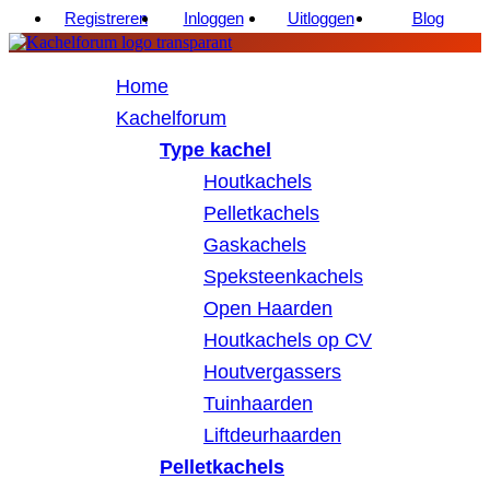
Registreren
Inloggen
Uitloggen
Blog
Home
Kachelforum
Type kachel
Houtkachels
Pelletkachels
Gaskachels
Speksteenkachels
Open Haarden
Houtkachels op CV
Houtvergassers
Tuinhaarden
Liftdeurhaarden
Pelletkachels