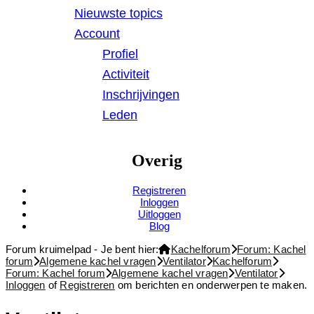
Nieuwste topics
Account
Profiel
Activiteit
Inschrijvingen
Leden
Overig
Registreren
Inloggen
Uitloggen
Blog
Forum kruimelpad - Je bent hier:
Kachelforum
Forum: Kachel
forum
Algemene kachel vragen
Ventilator
Kachelforum
Forum: Kachel forum
Algemene kachel vragen
Ventilator
Inloggen
of
Registreren
om berichten en onderwerpen te maken.