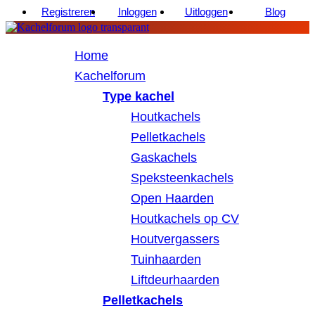
Registreren
Inloggen
Uitloggen
Blog
Home
Kachelforum
Type kachel
Houtkachels
Pelletkachels
Gaskachels
Speksteenkachels
Open Haarden
Houtkachels op CV
Houtvergassers
Tuinhaarden
Liftdeurhaarden
Pelletkachels