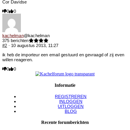
Cor Davidse
Klik
0
Klik
0
voor
voor
duim
duim
omlaag.
omhoog.
kachelman
@kachelman
375 berichten
#2
· 10 augustus 2013, 11:27
ik heb de importeur een email gestuurd en gevraagd of zij even
willen reageren.
Klik
0
Klik
0
voor
voor
duim
duim
omlaag.
omhoog.
Informatie
REGISTREREN
INLOGGEN
UITLOGGEN
BLOG
Recente forumberichten