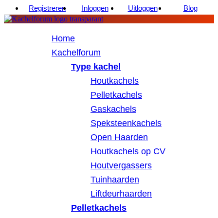
Registreren
Inloggen
Uitloggen
Blog
Home
Kachelforum
Type kachel
Houtkachels
Pelletkachels
Gaskachels
Speksteenkachels
Open Haarden
Houtkachels op CV
Houtvergassers
Tuinhaarden
Liftdeurhaarden
Pelletkachels