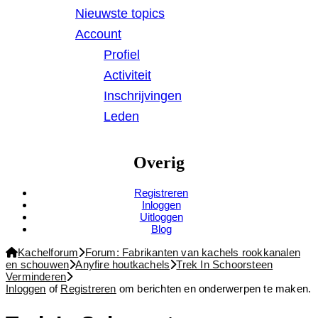
Nieuwste topics
Account
Profiel
Activiteit
Inschrijvingen
Leden
Overig
Registreren
Inloggen
Uitloggen
Blog
Forum
Kachelforum
Forum: Fabrikanten van kachels rookkanalen
kruimelpad
en schouwen
Anyfire houtkachels
Trek In Schoorsteen
-
Verminderen
Je
Inloggen
of
Registreren
om berichten en onderwerpen te maken.
bent
hier: