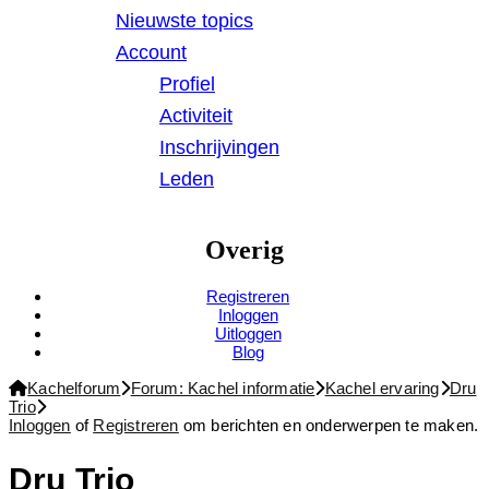
Nieuwste topics
Account
Profiel
Activiteit
Inschrijvingen
Leden
Overig
Registreren
Inloggen
Uitloggen
Blog
Forum
Kachelforum
Forum: Kachel informatie
Kachel ervaring
Dru
kruimelpad
Trio
-
Inloggen
of
Registreren
om berichten en onderwerpen te maken.
Je
bent
Dru Trio
hier: