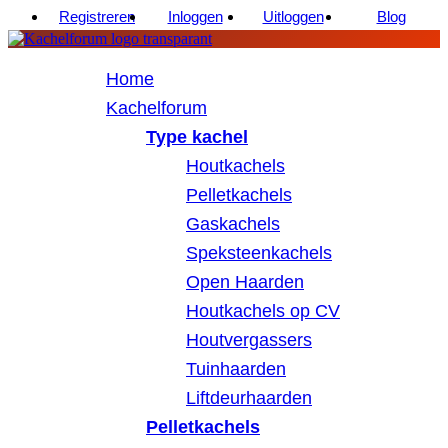
Registreren
Inloggen
Uitloggen
Blog
Home
Kachelforum
Type kachel
Houtkachels
Pelletkachels
Gaskachels
Speksteenkachels
Open Haarden
Houtkachels op CV
Houtvergassers
Tuinhaarden
Liftdeurhaarden
Pelletkachels