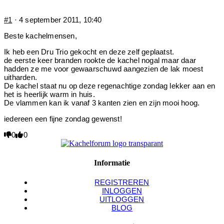
#1
· 4 september 2011, 10:40
Beste kachelmensen,
Ik heb een Dru Trio gekocht en deze zelf geplaatst.
de eerste keer branden rookte de kachel nogal maar daar
hadden ze me voor gewaarschuwd aangezien de lak moest
uitharden.
De kachel staat nu op deze regenachtige zondag lekker aan en
het is heerlijk warm in huis.
De vlammen kan ik vanaf 3 kanten zien en zijn mooi hoog.
iedereen een fijne zondag gewenst!
Klik
0
Klik
0
voor
voor
duim
duim
omlaag.
omhoog.
Informatie
REGISTREREN
INLOGGEN
UITLOGGEN
BLOG