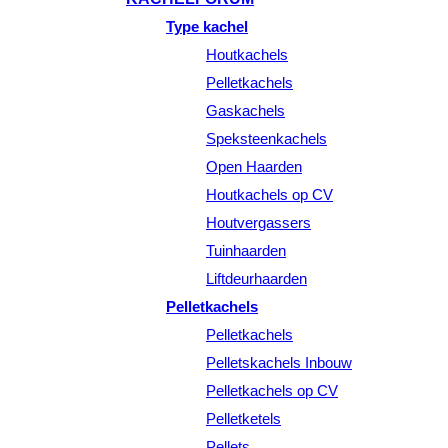
Type kachel
Houtkachels
Pelletkachels
Gaskachels
Speksteenkachels
Open Haarden
Houtkachels op CV
Houtvergassers
Tuinhaarden
Liftdeurhaarden
Pelletkachels
Pelletkachels
Pelletskachels Inbouw
Pelletkachels op CV
Pelletketels
Pellets