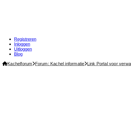
Registreren
Inloggen
Uitloggen
Blog
Forum
Kachelforum
Forum: Kachel informatie
Link Portal voor verw
kruimelpad
-
Je
bent
hier: