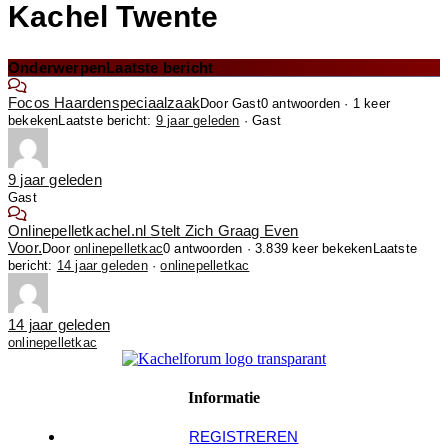
Kachel Twente
Onderwerpen
Laatste bericht
Focos Haardenspeciaalzaak
Door Gast
0 antwoorden · 1 keer
bekeken
Laatste bericht:
9 jaar geleden
· Gast
9 jaar geleden
Gast
Onlinepelletkachel.nl Stelt Zich Graag Even
Voor.
Door
onlinepelletkac
0 antwoorden · 3.839 keer bekeken
Laatste
bericht:
14 jaar geleden
·
onlinepelletkac
14 jaar geleden
onlinepelletkac
Informatie
REGISTREREN