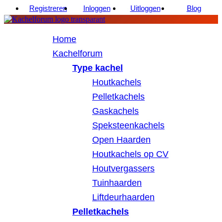
Registreren
Inloggen
Uitloggen
Blog
Home
Kachelforum
Type kachel
Houtkachels
Pelletkachels
Gaskachels
Speksteenkachels
Open Haarden
Houtkachels op CV
Houtvergassers
Tuinhaarden
Liftdeurhaarden
Pelletkachels