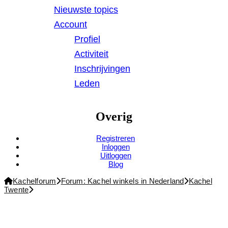
Nieuwste topics
Account
Profiel
Activiteit
Inschrijvingen
Leden
Overig
Registreren
Inloggen
Uitloggen
Blog
Forum
Kachelforum
Forum: Kachel winkels in Nederland
Kachel
kruimelpad
Twente
-
Je
bent
hier: