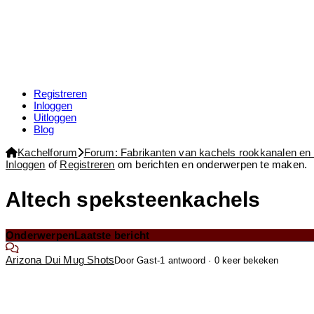
Registreren
Inloggen
Uitloggen
Blog
Forum
Kachelforum
Forum: Fabrikanten van kachels rookkanalen e
kruimelpad
Inloggen
of
Registreren
om berichten en onderwerpen te maken.
-
Je
Altech speksteenkachels
bent
hier:
Onderwerpen
Laatste bericht
Arizona Dui Mug Shots
Door Gast
-1 antwoord · 0 keer bekeken