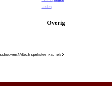
Leden
Overig
n schouwen
Altech speksteenkachels