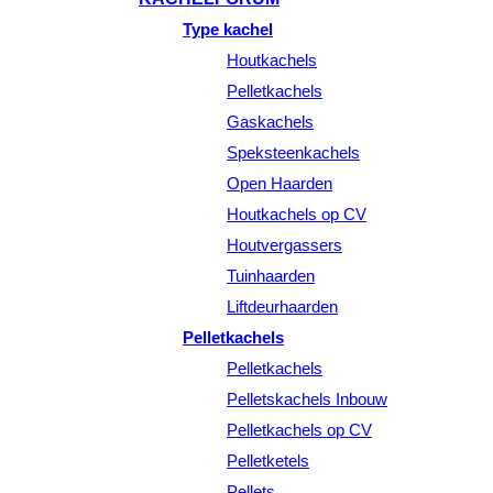
Type kachel
Houtkachels
Pelletkachels
Gaskachels
Speksteenkachels
Open Haarden
Houtkachels op CV
Houtvergassers
Tuinhaarden
Liftdeurhaarden
Pelletkachels
Pelletkachels
Pelletskachels Inbouw
Pelletkachels op CV
Pelletketels
Pellets