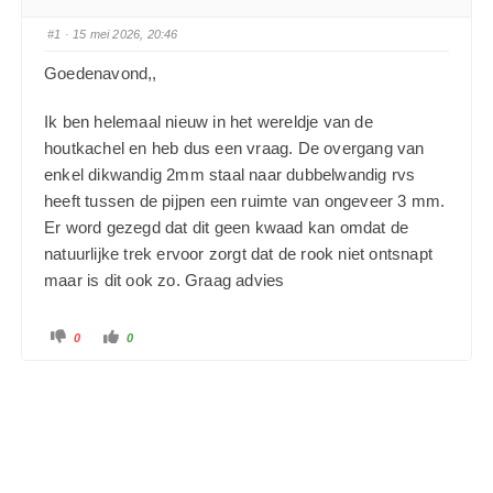
#1
· 15 mei 2026, 20:46
Goedenavond,,
Ik ben helemaal nieuw in het wereldje van de
houtkachel en heb dus een vraag. De overgang van
enkel dikwandig 2mm staal naar dubbelwandig rvs
heeft tussen de pijpen een ruimte van ongeveer 3 mm.
Er word gezegd dat dit geen kwaad kan omdat de
natuurlijke trek ervoor zorgt dat de rook niet ontsnapt
maar is dit ook zo. Graag advies
K
K
0
0
l
l
i
i
k
k
v
v
o
o
o
o
r
r
d
d
u
u
i
i
m
m
o
o
m
m