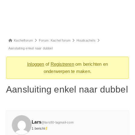
Forum
Kachelforum
Forum: Kachel forum
Houtkachels
kruimelpad
Aansluiting enkel naar dubbel
-
Inloggen
of
Registreren
om berichten en
Je
onderwerpen te maken.
bent
hier:
Aansluiting enkel naar dubbel
Lars
@lars80-lagmail-com
1 bericht