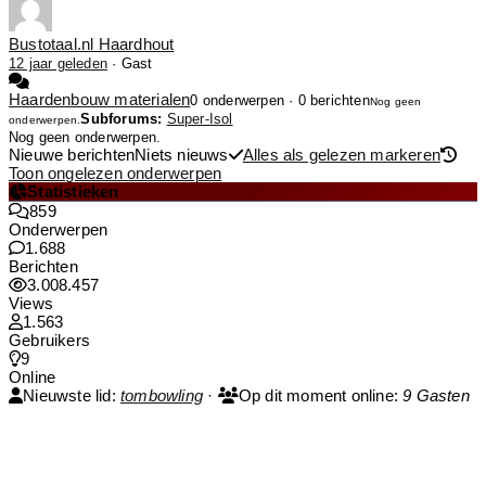
Bustotaal.nl Haardhout
12 jaar geleden
·
Gast
Haardenbouw materialen
0 onderwerpen · 0 berichten
Nog geen
Subforums:
Super-Isol
onderwerpen.
Nog geen onderwerpen.
Nieuwe berichten
Niets nieuws
Alles als gelezen markeren
Toon ongelezen onderwerpen
Statistieken
859
Onderwerpen
1.688
Berichten
3.008.457
Views
1.563
Gebruikers
9
Online
Nieuwste lid:
tombowling
·
Op dit moment online:
9 Gasten