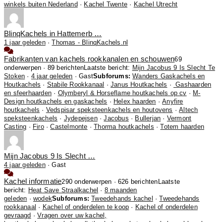
winkels buiten Nederland
·
Kachel Twente
·
Kachel Utrecht
BlinqKachels in Hattemerb …
1 jaar geleden
·
Thomas - BlinqKachels.nl
Fabrikanten van kachels rookkanalen en schouwen
69
onderwerpen · 89 berichten
Laatste bericht:
Mijn Jacobus 9 Is Slecht Te
Stoken
·
4 jaar geleden
· Gast
Subforums:
Wanders Gaskachels en
Houtkachels
·
Stabile Rookkanaal
·
Janus Houtkachels
·
Gashaarden
en sfeerhaarden
·
Olymberyl & Horseflame houtkachels op cv
·
M-
Design houtkachels en gaskachels
·
Helex haarden
·
Anyfire
houtkachels
·
Vedspisar speksteenkachels en houtovens
·
Altech
speksteenkachels
·
Jydepejsen
·
Jacobus
·
Bullerjan
·
Vermont
Casting
·
Firo
·
Castelmonte
·
Thorma houtkachels
·
Totem haarden
Mijn Jacobus 9 Is Slecht …
4 jaar geleden
·
Gast
Kachel informatie
290 onderwerpen · 626 berichten
Laatste
bericht:
Heat Save Straalkachel
·
8 maanden
geleden
·
wodek
Subforums:
Tweedehands kachel
·
Tweedehands
rookkanaal
·
Kachel of onderdelen te koop
·
Kachel of onderdelen
gevraagd
·
Vragen over uw kachel,