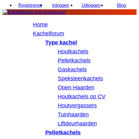
Registreren
Inloggen
Uitloggen
Blog
Home
Kachelforum
Type kachel
Houtkachels
Pelletkachels
Gaskachels
Speksteenkachels
Open Haarden
Houtkachels op CV
Houtvergassers
Tuinhaarden
Liftdeurhaarden
Pelletkachels