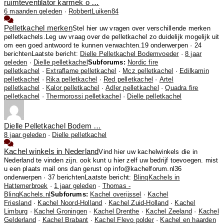
ruimteventilator karmek o …
6 maanden geleden
·
RobbertLuiken84
Pelletkachel merken
Stel hier uw vragen over verschillende merken
pelletkachels.Leg uw vraag over de pelletkachel zo duidelijk mogelijk uit
om een goed antwoord te kunnen verwachten.
19 onderwerpen · 24
berichten
Laatste bericht:
Dielle Pelletkachel Bodemvoeder
·
8 jaar
geleden
·
Dielle pelletkachel
Subforums:
Nordic fire
pelletkachel
·
Extraflame pelletkachel
·
Mcz pelletkachel
·
Edilkamin
pelletkachel
·
Rika pelletkachel
·
Red pelletkachel
·
Artel
pelletkachel
·
Kalor pelletkachel
·
Adler pelletkachel
·
Quadra fire
pelletkachel
·
Thermorossi pelletkachel
·
Dielle pelletkachel
Dielle Pelletkachel Bodem …
8 jaar geleden
·
Dielle pelletkachel
Kachel winkels in Nederland
Vind hier uw kachelwinkels die in
Nederland te vinden zijn. ook kunt u hier zelf uw bedrijf toevoegen. mist
u een plaats mail ons dan gerust op info@kachelforum.nl
36
onderwerpen · 37 berichten
Laatste bericht:
BlinqKachels in
Hattemerbroek
·
1 jaar geleden
·
Thomas -
BlinqKachels.nl
Subforums:
Kachel overijssel
·
Kachel
Friesland
·
Kachel Noord-Holland
·
Kachel Zuid-Holland
·
Kachel
Limburg
·
Kachel Groningen
·
Kachel Drenthe
·
Kachel Zeeland
·
Kachel
Gelderland
·
Kachel Brabant
·
Kachel Flevo polder
·
Kachel en haarden