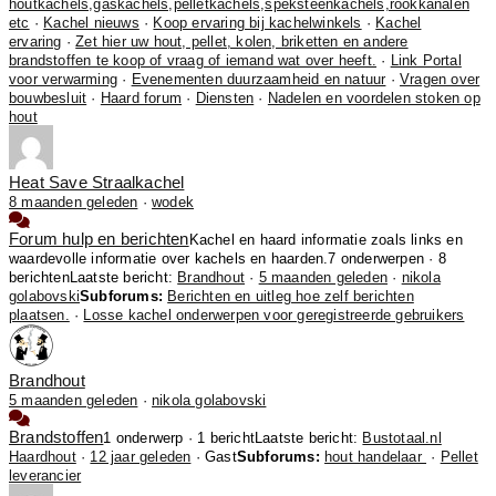
houtkachels,gaskachels,pelletkachels,speksteenkachels,rookkanalen
etc
·
Kachel nieuws
·
Koop ervaring bij kachelwinkels
·
Kachel
ervaring
·
Zet hier uw hout, pellet, kolen, briketten en andere
brandstoffen te koop of vraag of iemand wat over heeft.
·
Link Portal
voor verwarming
·
Evenementen duurzaamheid en natuur
·
Vragen over
bouwbesluit
·
Haard forum
·
Diensten
·
Nadelen en voordelen stoken op
hout
Heat Save Straalkachel
8 maanden geleden
·
wodek
Forum hulp en berichten
Kachel en haard informatie zoals links en
waardevolle informatie over kachels en haarden.
7 onderwerpen · 8
berichten
Laatste bericht:
Brandhout
·
5 maanden geleden
·
nikola
golabovski
Subforums:
Berichten en uitleg hoe zelf berichten
plaatsen.
·
Losse kachel onderwerpen voor geregistreerde gebruikers
Brandhout
5 maanden geleden
·
nikola golabovski
Brandstoffen
1 onderwerp · 1 bericht
Laatste bericht:
Bustotaal.nl
Haardhout
·
12 jaar geleden
· Gast
Subforums:
hout handelaar
·
Pellet
leverancier