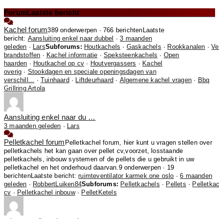
Forum
Laatste bericht
Kachel forum
389 onderwerpen · 766 berichten
Laatste
bericht:
Aansluiting enkel naar dubbel
·
3 maanden
geleden
·
Lars
Subforums:
Houtkachels
·
Gaskachels
·
Rookkanalen
·
Ve
brandstoffen
·
Kachel informatie
·
Speksteenkachels
·
Open
haarden
·
Houtkachel op cv
·
Houtvergassers
·
Kachel
overig
·
Stookdagen en speciale openingsdagen van
verschill...
·
Tuinhaard
·
Liftdeurhaard
·
Algemene kachel vragen
·
Bbq
Grillring Artola
Aansluiting enkel naar du …
3 maanden geleden
·
Lars
Pelletkachel forum
Pelletkachel forum, hier kunt u vragen stellen over
pelletkachels het kan gaan over pellet cv,voorzet, losstaande
pelletkachels, inbouw systemen of de pellets die u gebruikt in uw
pelletkachel en het onderhoud daarvan.
9 onderwerpen · 19
berichten
Laatste bericht:
ruimteventilator karmek one oslo
·
6 maanden
geleden
·
RobbertLuiken84
Subforums:
Pelletkachels
·
Pellets
·
Pelletka
cv
·
Pelletkachel inbouw
·
PelletKetels