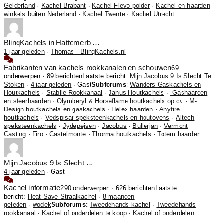
Gelderland
·
Kachel Brabant
·
Kachel Flevo polder
·
Kachel en haarden
winkels buiten Nederland
·
Kachel Twente
·
Kachel Utrecht
BlinqKachels in Hattemerb …
1 jaar geleden
·
Thomas - BlinqKachels.nl
Fabrikanten van kachels rookkanalen en schouwen
69
onderwerpen · 89 berichten
Laatste bericht:
Mijn Jacobus 9 Is Slecht Te
Stoken
·
4 jaar geleden
· Gast
Subforums:
Wanders Gaskachels en
Houtkachels
·
Stabile Rookkanaal
·
Janus Houtkachels
·
Gashaarden
en sfeerhaarden
·
Olymberyl & Horseflame houtkachels op cv
·
M-
Design houtkachels en gaskachels
·
Helex haarden
·
Anyfire
houtkachels
·
Vedspisar speksteenkachels en houtovens
·
Altech
speksteenkachels
·
Jydepejsen
·
Jacobus
·
Bullerjan
·
Vermont
Casting
·
Firo
·
Castelmonte
·
Thorma houtkachels
·
Totem haarden
Mijn Jacobus 9 Is Slecht …
4 jaar geleden
·
Gast
Kachel informatie
290 onderwerpen · 626 berichten
Laatste
bericht:
Heat Save Straalkachel
·
8 maanden
geleden
·
wodek
Subforums:
Tweedehands kachel
·
Tweedehands
rookkanaal
·
Kachel of onderdelen te koop
·
Kachel of onderdelen