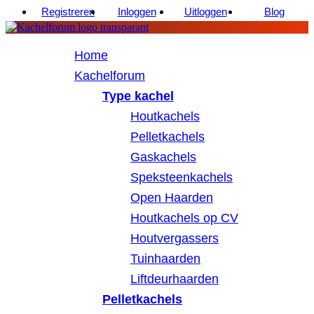
Registreren
Inloggen
Uitloggen
Blog
Home
Kachelforum
Type kachel
Houtkachels
Pelletkachels
Gaskachels
Speksteenkachels
Open Haarden
Houtkachels op CV
Houtvergassers
Tuinhaarden
Liftdeurhaarden
Pelletkachels