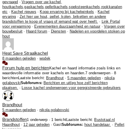
gevraagd
·
Vragen over uw kachel,
houtkachels,gaskachels,pelletkachels,speksteenkachels,rookkanalen
etc
·
Kachel nieuws
·
Koop ervaring bij kachelwinkels
·
Kachel
ervaring
·
Zet hier uw hout, pellet, kolen, briketten en andere
brandstoffen te koop of vraag of iemand wat over heeft.
·
Link Portal
voor verwarming
·
Evenementen duurzaamheid en natuur
·
Vragen over
bouwbesluit
·
Haard forum
·
Diensten
·
Nadelen en voordelen stoken op
hout
Heat Save Straalkachel
8 maanden geleden
·
wodek
Forum hulp en berichten
Kachel en haard informatie zoals links en
waardevolle informatie over kachels en haarden.
7 onderwerpen · 8
berichten
Laatste bericht:
Brandhout
·
5 maanden geleden
·
nikola
golabovski
Subforums:
Berichten en uitleg hoe zelf berichten
plaatsen.
·
Losse kachel onderwerpen voor geregistreerde gebruikers
Brandhout
5 maanden geleden
·
nikola golabovski
Brandstoffen
1 onderwerp · 1 bericht
Laatste bericht:
Bustotaal.nl
Haardhout
·
12 jaar geleden
· Gast
Subforums:
hout handelaar
·
Pellet