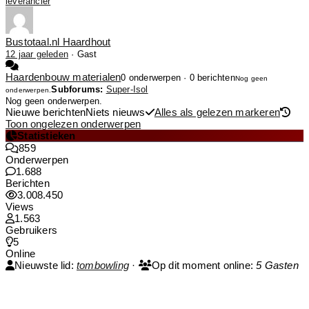
leverancier
Bustotaal.nl Haardhout
12 jaar geleden
·
Gast
Haardenbouw materialen
0 onderwerpen · 0 berichten
Nog geen
Subforums:
Super-Isol
onderwerpen.
Nog geen onderwerpen.
Nieuwe berichten
Niets nieuws
Alles als gelezen markeren
Toon ongelezen onderwerpen
Statistieken
859
Onderwerpen
1.688
Berichten
3.008.450
Views
1.563
Gebruikers
5
Online
Nieuwste lid:
tombowling
·
Op dit moment online:
5 Gasten