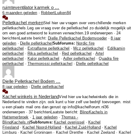
ruimteventilator karmek o …
6 maanden geleden
·
RobbertLuiken84
Pelletkachel merken
Stel hier uw vragen over verschillende merken
pelletkachels.Leg uw vraag over de pelletkachel zo duidelijk mogelijk uit
om een goed antwoord te kunnen verwachten.
19 onderwerpen · 24
berichten
Laatste bericht:
Dielle Pelletkachel Bodemvoeder
·
8 jaar
geleden
·
Dielle pelletkachel
Subforums:
Nordic fire
pelletkachel
·
Extraflame pelletkachel
·
Mcz pelletkachel
·
Edilkamin
pelletkachel
·
Rika pelletkachel
·
Red pelletkachel
·
Artel
pelletkachel
·
Kalor pelletkachel
·
Adler pelletkachel
·
Quadra fire
pelletkachel
·
Thermorossi pelletkachel
·
Dielle pelletkachel
Dielle Pelletkachel Bodem …
8 jaar geleden
·
Dielle pelletkachel
Kachel winkels in Nederland
Vind hier uw kachelwinkels die in
Nederland te vinden zijn. ook kunt u hier zelf uw bedrijf toevoegen. mist
u een plaats mail ons dan gerust op info@kachelforum.nl
36
onderwerpen · 37 berichten
Laatste bericht:
BlinqKachels in
Hattemerbroek
·
1 jaar geleden
·
Thomas -
BlinqKachels.nl
Subforums:
Kachel overijssel
·
Kachel
Friesland
·
Kachel Noord-Holland
·
Kachel Zuid-Holland
·
Kachel
Limburg
·
Kachel Groningen
·
Kachel Drenthe
·
Kachel Zeeland
·
Kachel