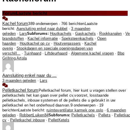
Forum
Laatste bericht
Kachel forum
389 onderwerpen · 766 berichten
Laatste
bericht:
Aansluiting enkel naar dubbel
·
3 maanden
geleden
·
Lars
Subforums:
Houtkachels
·
Gaskachels
·
Rookkanalen
·
Ve
brandstoffen
·
Kachel informatie
·
Speksteenkachels
·
Open
haarden
·
Houtkachel op cv
·
Houtvergassers
·
Kachel
overig
·
Stookdagen en speciale openingsdagen van
verschill...
·
Tuinhaard
·
Liftdeurhaard
·
Algemene kachel vragen
·
Bbq
Grillring Artola
Aansluiting enkel naar du …
3 maanden geleden
·
Lars
Pelletkachel forum
Pelletkachel forum, hier kunt u vragen stellen over
pelletkachels het kan gaan over pellet cv,voorzet, losstaande
pelletkachels, inbouw systemen of de pellets die u gebruikt in uw
pelletkachel en het onderhoud daarvan.
9 onderwerpen · 19
berichten
Laatste bericht:
ruimteventilator karmek one oslo
·
6 maanden
geleden
·
RobbertLuiken84
Subforums:
Pelletkachels
·
Pellets
·
Pelletka
cv
·
Pelletkachel inbouw
·
PelletKetels