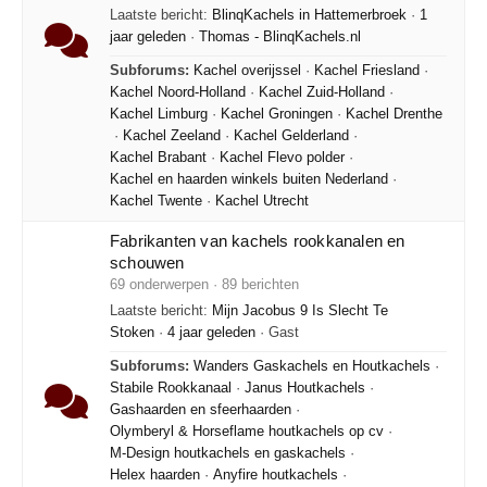
Laatste bericht:
BlinqKachels in Hattemerbroek
·
1
jaar geleden
·
Thomas - BlinqKachels.nl
Subforums:
Kachel overijssel
·
Kachel Friesland
·
Kachel Noord-Holland
·
Kachel Zuid-Holland
·
Kachel Limburg
·
Kachel Groningen
·
Kachel Drenthe
·
Kachel Zeeland
·
Kachel Gelderland
·
Kachel Brabant
·
Kachel Flevo polder
·
Kachel en haarden winkels buiten Nederland
·
Kachel Twente
·
Kachel Utrecht
Fabrikanten van kachels rookkanalen en
schouwen
69 onderwerpen · 89 berichten
Laatste bericht:
Mijn Jacobus 9 Is Slecht Te
Stoken
·
4 jaar geleden
· Gast
Subforums:
Wanders Gaskachels en Houtkachels
·
Stabile Rookkanaal
·
Janus Houtkachels
·
Gashaarden en sfeerhaarden
·
Olymberyl & Horseflame houtkachels op cv
·
M-Design houtkachels en gaskachels
·
Helex haarden
·
Anyfire houtkachels
·