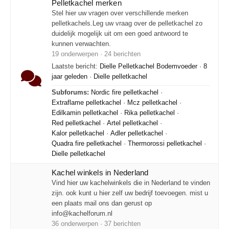
Pelletkachel merken
Stel hier uw vragen over verschillende merken
pelletkachels.Leg uw vraag over de pelletkachel zo
duidelijk mogelijk uit om een goed antwoord te
kunnen verwachten.
19 onderwerpen · 24 berichten
Laatste bericht:
Dielle Pelletkachel Bodemvoeder
·
8
jaar geleden
·
Dielle pelletkachel
Subforums:
Nordic fire pelletkachel
·
Extraflame pelletkachel
·
Mcz pelletkachel
·
Edilkamin pelletkachel
·
Rika pelletkachel
·
Red pelletkachel
·
Artel pelletkachel
·
Kalor pelletkachel
·
Adler pelletkachel
·
Quadra fire pelletkachel
·
Thermorossi pelletkachel
·
Dielle pelletkachel
Kachel winkels in Nederland
Vind hier uw kachelwinkels die in Nederland te vinden
zijn. ook kunt u hier zelf uw bedrijf toevoegen. mist u
een plaats mail ons dan gerust op
info@kachelforum.nl
36 onderwerpen · 37 berichten