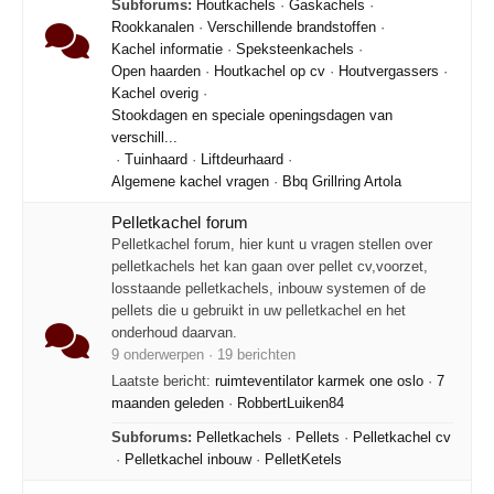
Subforums:
Houtkachels
·
Gaskachels
·
Rookkanalen
·
Verschillende brandstoffen
·
Kachel informatie
·
Speksteenkachels
·
Open haarden
·
Houtkachel op cv
·
Houtvergassers
·
Kachel overig
·
Stookdagen en speciale openingsdagen van
verschill...
·
Tuinhaard
·
Liftdeurhaard
·
Algemene kachel vragen
·
Bbq Grillring Artola
Pelletkachel forum
Pelletkachel forum, hier kunt u vragen stellen over
pelletkachels het kan gaan over pellet cv,voorzet,
losstaande pelletkachels, inbouw systemen of de
pellets die u gebruikt in uw pelletkachel en het
onderhoud daarvan.
9 onderwerpen · 19 berichten
Laatste bericht:
ruimteventilator karmek one oslo
·
7
maanden geleden
·
RobbertLuiken84
Subforums:
Pelletkachels
·
Pellets
·
Pelletkachel cv
·
Pelletkachel inbouw
·
PelletKetels