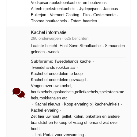
Vedspisar speksteenkachels en houtovens
·
Altech speksteenkachels
·
Jydepejsen
·
Jacobus
·
Bullerjan
·
Vermont Casting
·
Firo
·
Castelmonte
·
Thorma houtkachels
·
Totem haarden
Kachel informatie
290 onderwerpen · 626 berichten
Laatste bericht:
Heat Save Straalkachel
·
8 maanden
geleden
·
wodek
Subforums:
Tweedehands kachel
·
Tweedehands rookkanaal
·
Kachel of onderdelen te koop
·
Kachel of onderdelen gevraagd
·
Vragen over uw kachel,
houtkachels,gaskachels,pelletkachels,speksteenkac
hels,rookkanalen etc
·
Kachel nieuws
·
Koop ervaring bij kachelwinkels
·
Kachel ervaring
·
Zet hier uw hout, pellet, kolen, briketten en andere
brandstoffen te koop of vraag of iemand wat over
heeft.
·
Link Portal voor verwarming
·